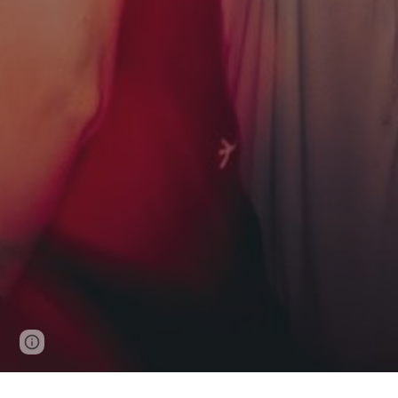
Page
Google Sites
Report abuse
updated