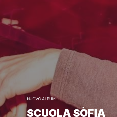
NUOVO ALBUM
SCUOLA
SÒ
FIA