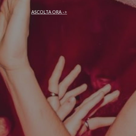
A
SCOLTA
ORA ->